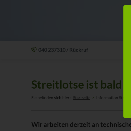
040 237310 / Rückruf
Mit einem Anruf Klarheit schaffen: wir sind
24 Stunden am Tag für Sie erreichbar.
Oder lassen Sie sich zum Wunschtermin
Streitlotse ist bald 
anrufen:
Rückrufservice
Sie befinden sich hier:
Startseite
Information Streitl
Wir arbeiten derzeit an technisch