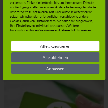
verbessern. Einige sind erforderlich, um Ihnen unsere Dienste
alle berechtigten Fahrer und Insassen
zur Verfügung stellen zu können. Andere helfen uns, die Inhalte
unserer Seite zu optimieren. Mit Klick auf "Alle akzeptieren"
*gilt für den Familientarif
setzen wir neben den erforderlichen verschiedene andere
Cookies, auch von Drittanbietern. Sie haben die Möglichkeit,
Ihre Einstellungen individuell anzupassen. Weitere
Informationen finden Sie in unseren
Datenschutzhinweisen
.
Wir empfehlen ADVOCARD-360°-PRIVAT
Alle akzeptieren
Der Verkehrs-Rechtsschutz von ADVOCARD ist immer eine gute
Wahl! Ob in Kombination mit dem Privat-Rechtsschutz oder als
Modul im ADVOCARD-360°-PRIVAT: Optimal abgesichert zu sein
Alle ablehnen
fühlt sich einfach gut an.
Anpassen