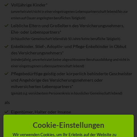
Volljährige Kinder*
(unverheiratet/nicht in einer eingetragenen Lebenspartnerschaft lebend/bis zur
ersten auf Dauer angelegten beruflichen Tätigkeit)
Leibliche Eltern und Großeltern des Versicherungsnehmers,
Ehe- oder Lebenspartners*
(in häuslicher Gemeinschaft lebend/ab 50 Jahre/keine berufliche Tätigkeit)
Enkelkinder, Stief-, Adoptiv- und Pflege-Enkelkinder in Obhut
des Versicherungsnehmers*
(minderjährig, unverheiratet,keine abgeschlossene Berufsausbildung und nicht in
einer eingetragenen Lebenspartnerschaft lebend)
Pflegebedürftige geistig oder körperlich behinderte Geschwister
und Angehörige des Versicherungsnehmers oder
mitversicherten Lebenspartners*
(gemäß o.g. versichertem Personenkreis in häuslicher Gemeinschaft lebend)
als
Eigentümer, Halter oder Insasse
Mieter von Mietwagen
Cookie-Einstellungen
Fahrer fremder Fahrzeuge
Wir verwenden Cookies, um Ihr Erlebnis auf der Website zu
Fahrgast, Fußgänger und Radfahrer