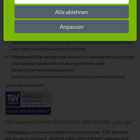
Leibliche Eltern und Großeltern des Versicherungsnehmers und
Alle ablehnen
mitversicherten Ehe-/Lebenspartners*
(in häuslicher Gemeinschaft lebend ab 50 Jahre, keine berufliche Tätigkeit)
Anpassen
Enkelkinder, Stief-, Adoptiv- und Pflege-Enkelkinder in Obhut
des Versicherungsnehmers, Ehe- oder Lebenspartners*
(minderjährig, unverheiratet, keine abgeschlossene Berufsausbildung und nicht in
einer eingetragenen Lebenspartnerschaft lebend)
Pflegebedürftige geistig oder körperlich behinderte Geschwister
und Angehörige des Versicherungsnehmers oder
mitversicherten Lebenspartners*
(gemäß o.g. versichertem Personenkreis in häuslicher Gemeinschaft lebend)
* gilt für den Familientarif
TÜV Saarland: Urteil ADVOCARD-360°-PRIVAT „sehr gut“
Unabhängig und wissenschaftlich fundiert hat der TÜV Saarland
den Rechtsschutztarif „ADVOCARD-360°-PRIVAT“ getestet und