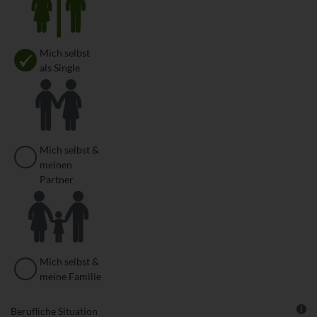
Mich selbst
als Single
Mich selbst &
meinen
Partner
Mich selbst &
meine Familie
We
Berufliche Situation