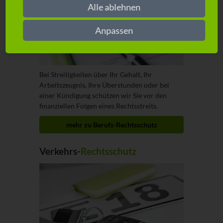
Alle ablehnen
Anpassen
Bei Streitigkeiten über Ihr Gehalt, Ihr
Arbeitszeugnis, Ihre Überstunden oder bei
einer Kündigung schützen wir Sie vor den
finanziellen Folgen eines Rechtsstreits.
mehr zu Berufs-Rechtsschutz
Verkehrs-
Rechtsschutz