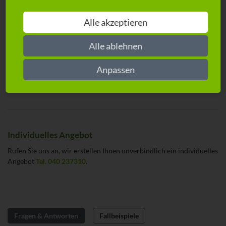
anschließenden Klageverfahren
Alle akzeptieren
Schlechte Zahlungsmoral? Unbezahlte Rechnungen?
Liquiditätsprobleme? Hier greift das Forderungsmanagement von
Alle ablehnen
ADVOCARD als Ergänzung zum ADVOCARD-360°-GEWERBE. Mit
unseren Partnern sichern Sie den reibungslosen Zahlungsverkehr
Ihres Unternehmens. Für weitere Informationen und Fragen
Anpassen
wenden Sie sich gern direkt an Ihren Berater vor Ort.
Individuelles Angebot
Rufen Sie uns an, wir erstellen Ihnen unverbindlich ein individuelles
Angebot
Tel. 040 237310
.
Fragen & Antworten
Fallbeispiele