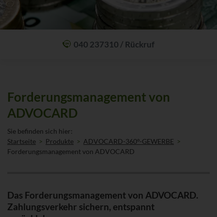
040 237310 / Rückruf
Mit einem Anruf Klarheit schaffen: wir sind 24 Stunden am Tag für Sie
erreichbar.
Oder lassen Sie sich zum Wunschtermin anrufen:
Rückrufservice
Forderungs­management von
ADVOCARD
Sie befinden sich hier:
Startseite
Produkte
ADVOCARD-360°-GEWERBE
Forderungsmanagement von ADVOCARD
Das Forderungsmanagement von ADVOCARD.
Zahlungsverkehr sichern, entspannt