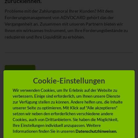
zurücklehnen.
Probleme mit der Zahlungsmoral Ihrer Kunden? Mit dem
Forderungsmanagement von ADVOCARD gehört das der
Vergangenheit an. Zusammen mit unseren Partnern bieten wir
Ihnen ein wirksames Instrument, um Ihre Forderungsbestände zu
reduzieren und Ihre Liquidität zu erhöhen.
Cookie-Einstellungen
Wir verwenden Cookies, um Ihr Erlebnis auf der Website zu
verbessern. Einige sind erforderlich, um Ihnen unsere Dienste
Verlässliche Bonitätsauskünfte
zur Verfügung stellen zu können. Andere helfen uns, die Inhalte
unserer Seite zu optimieren. Mit Klick auf "Alle akzeptieren"
Eintreiben offener Forderungen
setzen wir neben den erforderlichen verschiedene andere
Kostenschutz und Unterstützung bei
Cookies, auch von Drittanbietern. Sie haben die Möglichkeit,
Ihre Einstellungen individuell anzupassen. Weitere
außergerichtlichen und gerichtlichen Mahnverfahren
Informationen finden Sie in unseren
Datenschutzhinweisen
.
Kostenbeteiligung und Begleitung in einem evtl.