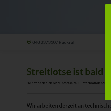
040 237310 / Rückruf
Mit einem Anruf Klarheit schaffen: wir sind
24 Stunden am Tag für Sie erreichbar.
Oder lassen Sie sich zum Wunschtermin
Streitlotse ist bald 
anrufen:
Rückrufservice
Sie befinden sich hier:
Startseite
Information Streitl
Wir arbeiten derzeit an technisch