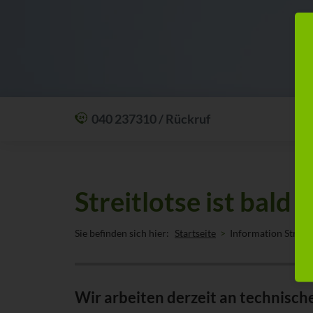
040 237310 / Rückruf
Mit einem Anruf Klarheit schaffen: wir sind
24 Stunden am Tag für Sie erreichbar.
Oder lassen Sie sich zum Wunschtermin
Streitlotse ist bald 
anrufen:
Rückrufservice
Sie befinden sich hier:
Startseite
Information Streitl
Wir arbeiten derzeit an technisch