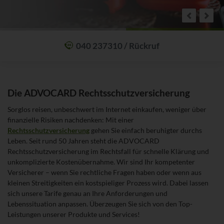
040 237310 / Rückruf
Mit einem Anruf Klarheit schaffen: wir sind 24 Stunden am Tag für Sie
erreichbar.
Die ADVOCARD Rechtsschutzversicherung
Oder lassen Sie sich zum Wunschtermin anrufen:
Rückrufservice
Sorglos reisen, unbeschwert im Internet einkaufen, weniger über
finanzielle Risiken nachdenken: Mit einer
Rechtsschutzversicherung
gehen Sie einfach beruhigter durchs
Leben. Seit rund 50 Jahren steht die ADVOCARD
Rechtsschutzversicherung im Rechtsfall für schnelle Klärung und
unkomplizierte Kostenübernahme. Wir sind Ihr kompetenter
Versicherer – wenn Sie rechtliche Fragen haben oder wenn aus
kleinen Streitigkeiten ein kostspieliger Prozess wird. Dabei lassen
sich unsere Tarife genau an Ihre Anforderungen und
Lebenssituation anpassen. Überzeugen Sie sich von den Top-
Leistungen unserer Produkte und Services!