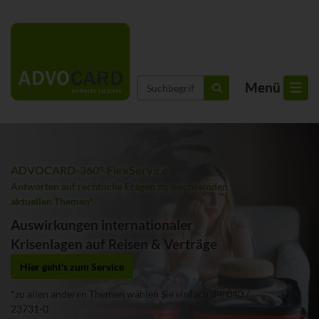
Suchbegriffe
Menü
suchen
ADVOCARD-360°-FlexService
Antworten auf rechtliche Fragen zu wechselnden
aktuellen Themen*
Auswirkungen internationaler
Krisenlagen auf Reisen & Verträge
Hier geht's zum Service
*zu allen anderen Themen wählen Sie einfach die 040 /
23731-0