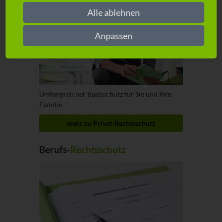
Alle ablehnen
Anpassen
Umfangreicher Basisschutz für Sie und Ihre
Familie
mehr zu Privat-Rechtsschutz
Berufs-
Rechtsschutz