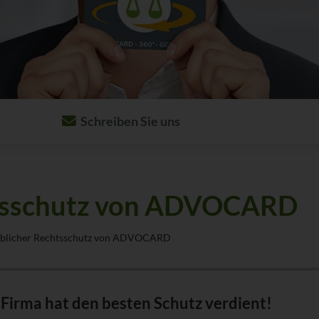
Schreiben Sie uns
Per E-Mail:
nachricht@advocard.de
Per Post:
ADVOCARD Rechtsschutz­versicherung AG
tsschutz von ADVOCARD
20066 Hamburg
blicher Rechtsschutz von ADVOCARD
ma hat den besten Schutz verdient!