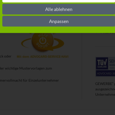
Alle ablehnen
OCARD-SERVICE-NAVI
Wer ist
Anpassen
Versiche
Mitarbei
ck oder
der wichtige Mustervorlagen zum
ehmervollmacht für Einzelunternehmer
GEWERBE“ ge
ausgezeichn
Unternehmen