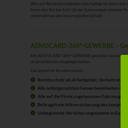
Wer mit Rechtsstreitigkeiten beschäftigt ist, kann sic
Ihnen den Rücken frei! Ob bei Zulassungsproblemen f
Unternehmen den bestmöglichen Schutz.
ADVOCARD-360°-GEWERBE – Gewerb
Mit ADVOCARD-360°-GEWERBE genießen Sie eine umfass
strafrechtlichen Angelegenheiten.
Das leistet Ihr Rundumschutz:
Rechtsschutz als Arbeitgeber, Verkehrsteiln
Alle selbstgenutzten Gewerbeeinheiten sind
Alle auf die Firma zugelassenen Fahrzeuge s
Beitragsfreie Mitversicherung des komplett
Unbegrenzte Versicherungssumme in Europa,