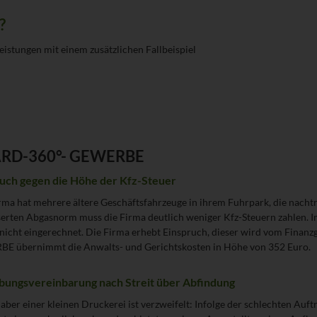
?
Leistungen mit einem zusätzlichen Fallbeispiel
CARD-360°- GEWERBE
uch gegen die Höhe der Kfz-Steuer
rma hat mehrere ältere Geschäftsfahrzeuge in ihrem Fuhrpark, die nach
erten Abgasnorm muss die Firma deutlich weniger Kfz-Steuern zahlen. I
 nicht eingerechnet. Die Firma erhebt Einspruch, dieser wird vom Fin
E übernimmt die Anwalts- und Gerichtskosten in Höhe von 352 Euro.
bungsvereinbarung nach Streit über Abfindung
aber einer kleinen Druckerei ist verzweifelt: Infolge der schlechten Auf