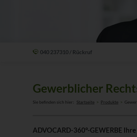
040 237310 / Rückruf
Mit einem Anruf Klarheit schaffen: wir sind
24 Stunden am Tag für Sie erreichbar.
Oder lassen Sie sich zum Wunschtermin
Gewerblicher Rech
anrufen:
Rückrufservice
Sie befinden sich hier:
Startseite
Produkte
Gewer
ADVOCARD-360°-GEWERBE Ihre Fir