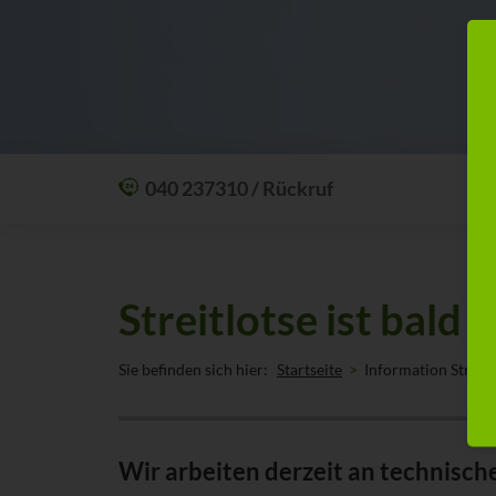
040 237310 / Rückruf
Mit einem Anruf Klarheit schaffen: wir sind
24 Stunden am Tag für Sie erreichbar.
Oder lassen Sie sich zum Wunschtermin
Streitlotse ist bald 
anrufen:
Rückrufservice
Sie befinden sich hier:
Startseite
Information Streitl
Wir arbeiten derzeit an technisch