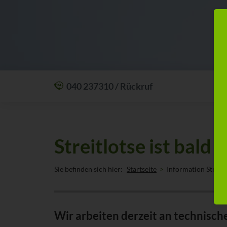
040 237310 / Rückruf
Mit einem Anruf Klarheit schaffen: wir sind
24 Stunden am Tag für Sie erreichbar.
Oder lassen Sie sich zum Wunschtermin
Streitlotse ist bald 
anrufen:
Rückrufservice
Sie befinden sich hier:
Startseite
Information Streitl
Wir arbeiten derzeit an technisch