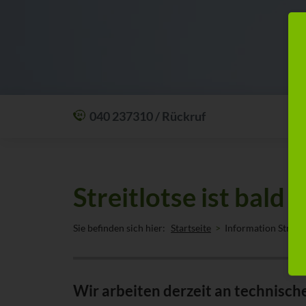
040 237310 / Rückruf
Mit einem Anruf Klarheit schaffen: wir sind
24 Stunden am Tag für Sie erreichbar.
Oder lassen Sie sich zum Wunschtermin
Streitlotse ist bald 
anrufen:
Rückrufservice
Sie befinden sich hier:
Startseite
Information Streitl
Wir arbeiten derzeit an technisch