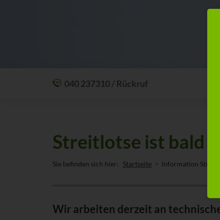
040 237310 / Rückruf
Mit einem Anruf Klarheit schaffen: wir sind
24 Stunden am Tag für Sie erreichbar.
Oder lassen Sie sich zum Wunschtermin
Streitlotse ist bald 
anrufen:
Rückrufservice
Sie befinden sich hier:
Startseite
Information Streitl
Wir arbeiten derzeit an technisch