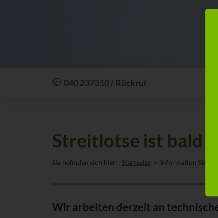
040 237310 / Rückruf
Mit einem Anruf Klarheit schaffen: wir sind
24 Stunden am Tag für Sie erreichbar.
Oder lassen Sie sich zum Wunschtermin
Streitlotse ist bald 
anrufen:
Rückrufservice
Sie befinden sich hier:
Startseite
Information Streitl
Wir arbeiten derzeit an technisch