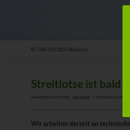
040 237310 / Rückruf
Mit einem Anruf Klarheit schaffen: wir sind
24 Stunden am Tag für Sie erreichbar.
Oder lassen Sie sich zum Wunschtermin
Streitlotse ist bald 
anrufen:
Rückrufservice
Sie befinden sich hier:
Startseite
Information Streitl
Wir arbeiten derzeit an technisch