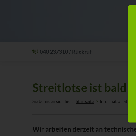
040 237310 / Rückruf
Mit einem Anruf Klarheit schaffen: wir sind
24 Stunden am Tag für Sie erreichbar.
Oder lassen Sie sich zum Wunschtermin
Streitlotse ist bald 
anrufen:
Rückrufservice
Sie befinden sich hier:
Startseite
Information Streitl
Wir arbeiten derzeit an technisch