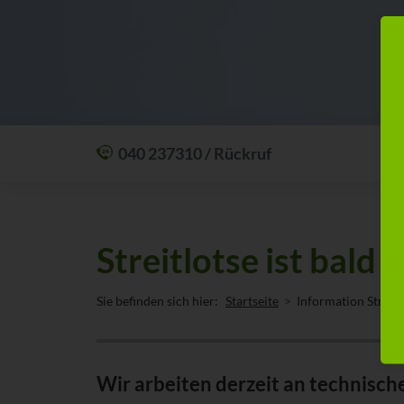
040 237310 / Rückruf
Mit einem Anruf Klarheit schaffen: wir sind
24 Stunden am Tag für Sie erreichbar.
Oder lassen Sie sich zum Wunschtermin
Streitlotse ist bald 
anrufen:
Rückrufservice
Sie befinden sich hier:
Startseite
Information Streitl
Wir arbeiten derzeit an technisch