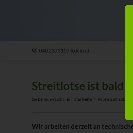
040 237310 / Rückruf
Mit einem Anruf Klarheit schaffen: wir sind
24 Stunden am Tag für Sie erreichbar.
Oder lassen Sie sich zum Wunschtermin
Streitlotse ist bald 
anrufen:
Rückrufservice
Sie befinden sich hier:
Startseite
Information Streitl
Wir arbeiten derzeit an technisch