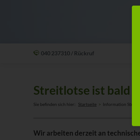
040 237310 / Rückruf
Mit einem Anruf Klarheit schaffen: wir sind
24 Stunden am Tag für Sie erreichbar.
Oder lassen Sie sich zum Wunschtermin
Streitlotse ist bald 
anrufen:
Rückrufservice
Sie befinden sich hier:
Startseite
Information Streitl
Wir arbeiten derzeit an technisch