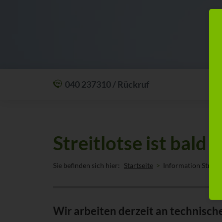
040 237310 / Rückruf
Mit einem Anruf Klarheit schaffen: wir sind
24 Stunden am Tag für Sie erreichbar.
Oder lassen Sie sich zum Wunschtermin
Streitlotse ist bald 
anrufen:
Rückrufservice
Sie befinden sich hier:
Startseite
Information Streitl
Wir arbeiten derzeit an technisch