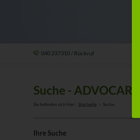
040 237310 / Rückruf
Mit einem Anruf Klarheit schaffen: wir sind
24 Stunden am Tag für Sie erreichbar.
Oder lassen Sie sich zum Wunschtermin
Suche - ADVOCARD 
anrufen:
Rückrufservice
Sie befinden sich hier:
Startseite
Suche
Ihre Suche