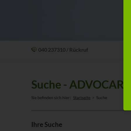
040 237310 / Rückruf
Mit einem Anruf Klarheit schaffen: wir sind
24 Stunden am Tag für Sie erreichbar.
Oder lassen Sie sich zum Wunschtermin
Suche - ADVOCARD 
anrufen:
Rückrufservice
Sie befinden sich hier:
Startseite
Suche
Ihre Suche