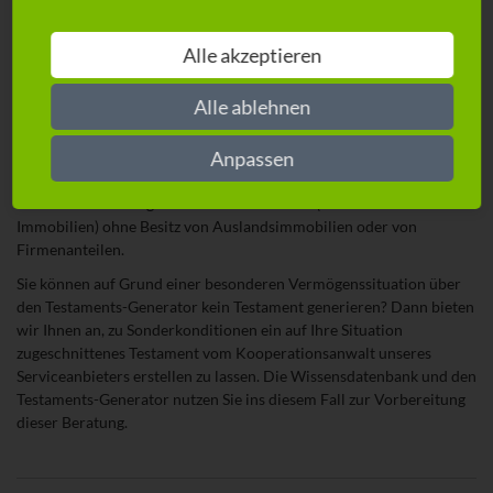
Wichtig zu wissen
Alle akzeptieren
Der Testaments-Generator bietet die Nutzung einer umfangreichen
Wissensdatenbank und die Möglichkeit sich ein personalisiertes
Alle ablehnen
Testament zu erstellen. Weiterhin besteht die Möglichkeit, unter
Anrechnung der vereinbarten Leistungen aus ihrem
Anpassen
Rechtschutzvertrag, eine Beratung bei einem Fachanwalt direkt
über diesen Service zu vereinbaren. Diese Möglichkeit gilt für
Kunden mit Vermögenswerten unter 1 Mio. (exklusive inländischer
Immobilien) ohne Besitz von Auslandsimmobilien oder von
Firmenanteilen.
Sie können auf Grund einer besonderen Vermögenssituation über
den Testaments-Generator kein Testament generieren? Dann bieten
wir Ihnen an, zu Sonderkonditionen ein auf Ihre Situation
zugeschnittenes Testament vom Kooperationsanwalt unseres
Serviceanbieters erstellen zu lassen. Die Wissensdatenbank und den
Testaments-Generator nutzen Sie ins diesem Fall zur Vorbereitung
dieser Beratung.