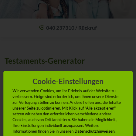
040 237310 / Rückruf
Mit einem Anruf Klarheit schaffen: wir sind 24 Stunden am Tag für Sie
erreichbar.
Oder lassen Sie sich zum Wunschtermin anrufen:
Rückrufservice
Testaments-Generator
Sie befinden sich hier:
Startseite
Service
ADVOCARD Testaments-Generator
Cookie-Einstellungen
Wir verwenden Cookies, um Ihr Erlebnis auf der Website zu
verbessern. Einige sind erforderlich, um Ihnen unsere Dienste
zur Verfügung stellen zu können. Andere helfen uns, die Inhalte
Wozu brauchen Sie ein Testament
unserer Seite zu optimieren. Mit Klick auf "Alle akzeptieren"
setzen wir neben den erforderlichen verschiedene andere
Ein Testament gibt ihnen die Möglichkeit ihren Nachlass nach ihren
Cookies, auch von Drittanbietern. Sie haben die Möglichkeit,
Wünschen zu regeln. Schaffen Sie Sicherheit und Klarheit für ihre
Ihre Einstellungen individuell anzupassen. Weitere
Hinterblieben. Ergänzen Sie ihre Vorsorgedokumente durch die
Informationen finden Sie in unseren
Datenschutzhinweisen
.
Erstellung eines rechtsgültigen Testaments.