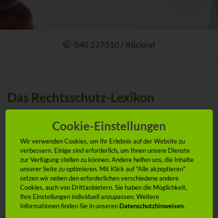
040 237310 / Rückruf
Mit einem Anruf Klarheit schaffen: wir sind 24 Stunden am Tag für Sie
erreichbar.
Oder lassen Sie sich zum Wunschtermin anrufen:
Rückrufservice
Das Rechtsschutz-Lexikon
Sie befinden sich hier:
Cookie-Einstellungen
Startseite
Service
Doppelversicherung | ADVOCARD Rechtsschutz-Lexikon
Wir verwenden Cookies, um Ihr Erlebnis auf der Website zu
verbessern. Einige sind erforderlich, um Ihnen unsere Dienste
zur Verfügung stellen zu können. Andere helfen uns, die Inhalte
unserer Seite zu optimieren. Mit Klick auf "Alle akzeptieren"
setzen wir neben den erforderlichen verschiedene andere
Die wichtigsten Begriffe, leicht erklärt.
Cookies, auch von Drittanbietern. Sie haben die Möglichkeit,
Mit unserem Rechtsschutz-Lexikon möchten wir Ihnen die
Ihre Einstellungen individuell anzupassen. Weitere
wichtigsten Begriffe im Rechtsschutz-Umfeld erklären. Sollten Sie
Informationen finden Sie in unseren
Datenschutzhinweisen
.
weitere Fragen haben, sind wir natürlich auch gern persönlich für