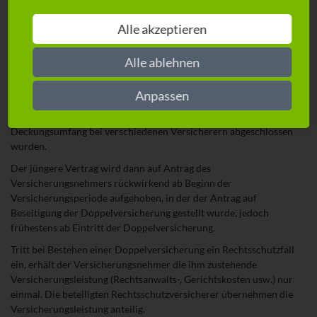
Sie da.
Alle akzeptieren
Alle ablehnen
Doppelversicherung
Eine Doppelversicherung liegt vor, wenn von einem
Anpassen
Versicherungsnehmer oder dessen mitversicherten Ehe- oder
Lebenspartner Versicherungsverträge mit gleichem
Deckungsumfang bei verschiedenen Versicherern abgeschlossen
wurden.
Der jüngere Vertrag wird dann auf Antrag des
Versicherungsnehmers rückwirkend ab Beginn der
Versicherungsperiode aufgehoben, in der der Antrag auf
Beseitigung der Doppelversicherung gestellt wurde, jedoch
frühestens ab Eintritt der Doppelversicherung.
Tritt bei Bestehen einer Doppelversicherung ein Rechtsschutzfall
ein, erhält der Versicherungsnehmer die ihm zustehende
Versicherungsleistung (Rechtsanwalts-, Gerichtskosten usw.) nur
einmal. Die beteiligten Rechtsschutzversicherer übernehmen die
Versicherungsleistung anteilig.