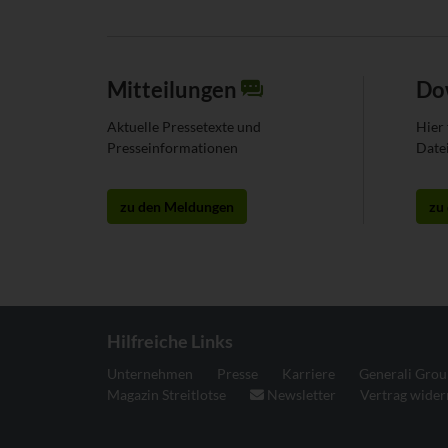
Mitteilungen
Do
Aktuelle Pressetexte und
Hier 
Presseinformationen
Date
zu den Meldungen
zu
Hilfreiche Links
Unternehmen
Presse
Karriere
Generali Gro
Magazin Streitlotse
Newsletter
Vertrag wider