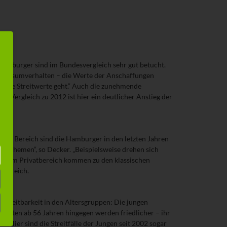
 Hamburger sind im Bundesvergleich sehr gut betucht.
das Konsumverhalten – die Werte der Anschaffungen
höhere Streitwerte geht.“ Auch die zunehmende
m Vergleich zu 2012 ist hier ein deutlicher Anstieg der
esem Bereich sind die Hamburger in den letzten Jahren
eitthemen“, so Decker. „Beispielsweise drehen sich
eiten im Privatbereich kommen zu den klassischen
n Bereich.
 Streitbarkeit in den Altersgruppen: Die jungen
seaten ab 56 Jahren hingegen werden friedlicher – ihr
 Hier sind die Streitfälle der Jungen seit 2002 sogar