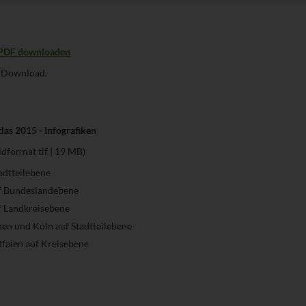
ls PDF downloaden
s Download.
las 2015 - Infografiken
ldformat tif | 19 MB)
adtteilebene
uf Bundeslandebene
f Landkreisebene
hen und Köln auf Stadtteilebene
falen auf Kreisebene