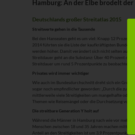
Hamburg: An der Elbe brodelt der 
Deutschlands großer Streitatlas 2015
Streitwerte gehen in die Tausende
Bei den Hanseaten geht es um viel: Knapp 12 Prozent d
2014 führten sie die Liste der kaufkräftigsten Bundes
werden höher. Damit verändert sich nicht selten auch d
Streitdauer geht an die Substanz: Über 40 Prozent der 
Streitdauer um rund 5 Prozentpunkte zu beobachten.
Privates wird immer wichtiger
Wie auch im Bundesdurchschnitt dreht sich ein Großtei
sogar noch empfindlicher geworden: „Durch die zunehmen
mittlerweile viele Streitigkeiten um mangelhafte oder 
Themen wie Reisemängel oder die Durchsetzung von Schad
Die streitbare Generation Y holt auf
Während die Männer in Hamburg nach wie vor mehr streit
Menschen zwischen 18 und 35 Jahren machen mittlerweil
Anteil an den Streitigkeiten ist um 3,9 Prozentpunkte 