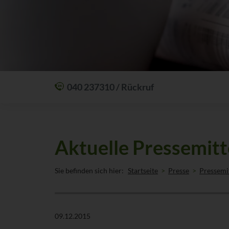
040 237310 / Rückruf
Mit einem Anruf Klarheit schaffen: wir sind
24 Stunden am Tag für Sie erreichbar.
Oder lassen Sie sich zum Wunschtermin
Aktuelle Pressemitt
anrufen:
Rückrufservice
Sie befinden sich hier:
Startseite
Presse
Pressemi
09.12.2015