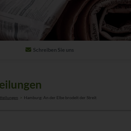
Schreiben Sie uns
Per E-Mail:
nachricht@advocard.de
Per Post:
ADVOCARD Rechtsschutz­versicherung AG
eilungen
20066 Hamburg
tteilungen
Hamburg: An der Elbe brodelt der Streit