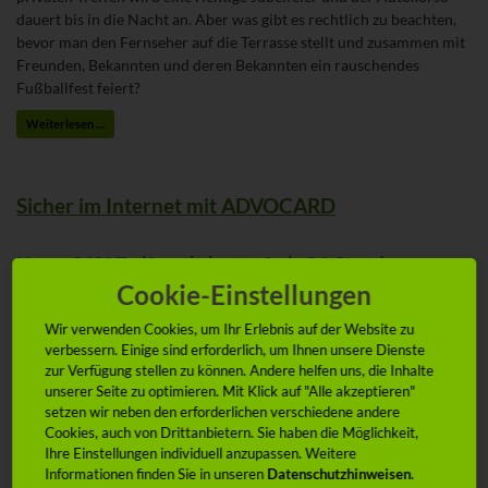
dauert bis in die Nacht an. Aber was gibt es rechtlich zu beachten,
bevor man den Fernseher auf die Terrasse stellt und zusammen mit
Freunden, Bekannten und deren Bekannten ein rauschendes
Fußballfest feiert?
Weiterlesen …
Sicher im Internet mit ADVOCARD
Neuer 360°-Tarif sowie kostenfreie 24-Stunden
Online-Rechtsberatung eingeführt
Cookie-Einstellungen
Absicherung gegen Identitätsmissbrauch komplettiert
Wir verwenden Cookies, um Ihr Erlebnis auf der Website zu
umfassenden Schutz rund ums Internet
verbessern. Einige sind erforderlich, um Ihnen unsere Dienste
TÜV Saarland zertifiziert die neuen Allgemeinen
zur Verfügung stellen zu können. Andere helfen uns, die Inhalte
unserer Seite zu optimieren. Mit Klick auf "Alle akzeptieren"
Rechtsschutzbedingungen als besonders verständlich
setzen wir neben den erforderlichen verschiedene andere
Weiterer Baustein der „Smart Insurance“-Offensive der Generali
Cookies, auch von Drittanbietern. Sie haben die Möglichkeit,
Gruppe
Ihre Einstellungen individuell anzupassen. Weitere
Informationen finden Sie in unseren
Datenschutzhinweisen
.
Hamburg, 24. Februar 2016 – ADVOCARD, die