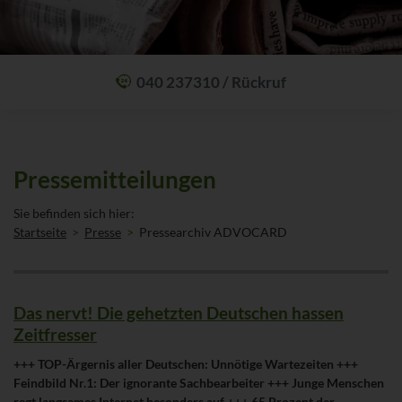
040 237310 / Rückruf
Mit einem Anruf Klarheit schaffen: wir sind 24 Stunden am Tag für Sie
erreichbar.
Oder lassen Sie sich zum Wunschtermin anrufen:
Rückrufservice
Pressemitteilungen
Sie befinden sich hier:
Startseite
Presse
Pressearchiv ADVOCARD
Das nervt! Die gehetzten Deutschen hassen
Zeitfresser
+++ TOP-Ärgernis aller Deutschen: Unnötige Wartezeiten +++
Feindbild Nr.1: Der ignorante Sachbearbeiter +++ Junge Menschen
regt langsames Internet besonders auf +++ 65 Prozent der