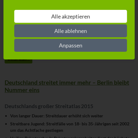
Rechtsschutzversicherung der Generali in Deutschland, erweitert
ihren 360°-PRIVAT-Rechtsschutz um einen umfassenden Schutz zur
Alle akzeptieren
Absicherung vor Identitätsmissbrauch im Internet. Ebenfalls neu ist
die kostenfreie Online-Rechtsberatung mit Antwortgarantie an
Werktagen innerhalb von 24 Stunden. Diese Erweiterungen sind
Alle ablehnen
zudem Bestandteil der Produktinnovation rund um das Thema
„Smart Insurance“ und der Digitalisierungsoffensive der Generali in
Anpassen
Deutschland, die im Jahr 2016 stattfindet.
Weiterlesen …
Deutschland streitet immer mehr – Berlin bleibt
Nummer eins
Deutschlands großer Streitatlas 2015
Von langer Dauer: Streitdauer erhöht sich weiter
Streitbare Jugend: Streitfälle von 18- bis 35-Jährigen seit 2002
um das Achtfache gestiegen