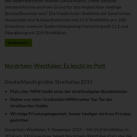
den lebenswertesten Städten Deutschlands. Dieser positive
Umstand könnte auch ein Grund für das vergleichbar niedrige
Streitaufkommen sein.“ Die friedlichsten Stadtteile der bayerischen
Hauptstadt sind Schwanthalerhöhe mit 21,6 Streitfällen pro 100
Einwohner sowie im Süden Untergiesing-Harlaching mit 21,1 und
Obergiesing mit 20,9 Streitfällen.
Weiterlesen …
Nordrhein-Westfalen: Es kocht im Pott
Deutschlands großer Streitatlas 2015
Platz vier: NRW bleibt eines der streitlustigsten Bundesländer
Sieben von zehn: Großstädte NRWs unter Top Ten der
streitbarsten Städte
Wichtige Privatangelegenheit: Immer häufiger wird um Privates
gestritten
Nordrhein-Westfalen, 9. Dezember 2015 – Mit 25,8 Streitfällen in
2014 pro 100 Einwohner belegt Nordrhein-Westfalen Platz vier der