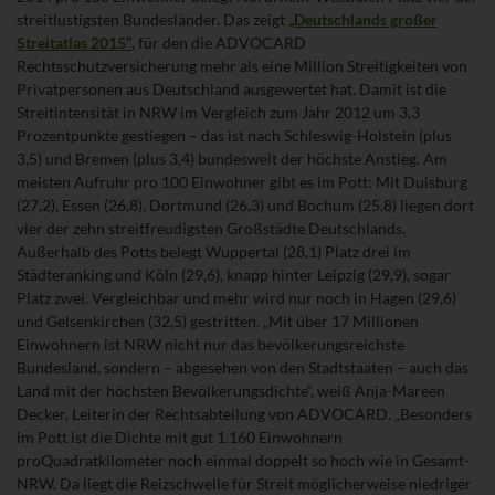
streitlustigsten Bundesländer. Das zeigt
„Deutschlands großer
Streitatlas 2015“
, für den die ADVOCARD
Rechtsschutzversicherung mehr als eine Million Streitigkeiten von
Privatpersonen aus Deutschland ausgewertet hat. Damit ist die
Streitintensität in NRW im Vergleich zum Jahr 2012 um 3,3
Prozentpunkte gestiegen – das ist nach Schleswig-Holstein (plus
3,5) und Bremen (plus 3,4) bundesweit der höchste Anstieg. Am
meisten Aufruhr pro 100 Einwohner gibt es im Pott: Mit Duisburg
(27,2), Essen (26,8), Dortmund (26,3) und Bochum (25,8) liegen dort
vier der zehn streitfreudigsten Großstädte Deutschlands.
Außerhalb des Potts belegt Wuppertal (28,1) Platz drei im
Städteranking und Köln (29,6), knapp hinter Leipzig (29,9), sogar
Platz zwei. Vergleichbar und mehr wird nur noch in Hagen (29,6)
und Gelsenkirchen (32,5) gestritten. „Mit über 17 Millionen
Einwohnern ist NRW nicht nur das bevölkerungsreichste
Bundesland, sondern – abgesehen von den Stadtstaaten – auch das
Land mit der höchsten Bevölkerungsdichte“, weiß Anja-Mareen
Decker, Leiterin der Rechtsabteilung von ADVOCARD. „Besonders
im Pott ist die Dichte mit gut 1.160 Einwohnern
proQuadratkilometer noch einmal doppelt so hoch wie in Gesamt-
NRW. Da liegt die Reizschwelle für Streit möglicherweise niedriger