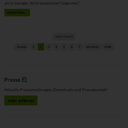
als in weniger dicht besiedelten Gegenden.“
Weiterlesen …
Seite 2 von 8
2
Zurück
1
3
4
5
6
7
Vorwärts
Ende
Presse
Aktuelle Pressemeldungen, Downloads und Pressekontakt
mehr erfahren