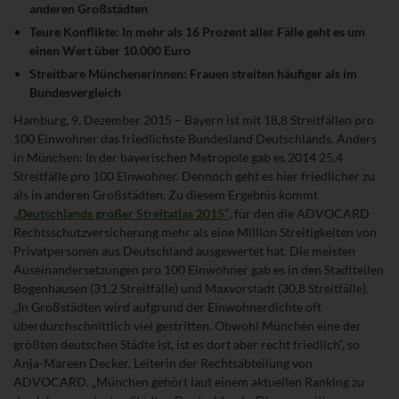
anderen Großstädten
Teure Konflikte: In mehr als 16 Prozent aller Fälle geht es um
einen Wert über 10.000 Euro
Streitbare Münchenerinnen: Frauen streiten häufiger als im
Bundesvergleich
Hamburg, 9. Dezember 2015 – Bayern ist mit 18,8 Streitfällen pro
100 Einwohner das friedlichste Bundesland Deutschlands. Anders
in München: In der bayerischen Metropole gab es 2014 25,4
Streitfälle pro 100 Einwohner. Dennoch geht es hier friedlicher zu
als in anderen Großstädten. Zu diesem Ergebnis kommt
„Deutschlands großer Streitatlas 2015“
, für den die ADVOCARD
Rechtsschutzversicherung mehr als eine Million Streitigkeiten von
Privatpersonen aus Deutschland ausgewertet hat. Die meisten
Auseinandersetzungen pro 100 Einwohner gab es in den Stadtteilen
Bogenhausen (31,2 Streitfälle) und Maxvorstadt (30,8 Streitfälle).
„In Großstädten wird aufgrund der Einwohnerdichte oft
überdurchschnittlich viel gestritten. Obwohl München eine der
größten deutschen Städte ist, ist es dort aber recht friedlich“, so
Anja-Mareen Decker, Leiterin der Rechtsabteilung von
ADVOCARD. „München gehört laut einem aktuellen Ranking zu