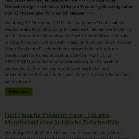
Deutschen ärgern sich bis zu 3 Mal pro Woche – gleichzeitig halten
sich 83 Prozent aber für ziemlich gelassen +++
Hamburg, 24. November 2016 – Zeit vergeuden? Dafür haben
Deutsche absolut nichts übrig. Im Gegenteil! Ob beim Arzt oder in
der Telefonhotline: Mehr als jeder Zweite nimmt Wartezeiten als
größtes Ärgernis im Alltag wahr – egal ob Jung oder Alt, Frau oder
Mann. Das ist das Ergebnis einer repräsentativen Studie der
Gesellschaft für Konsumforschung (GfK) im Auftrag von
ADVOCARD, dem Rechtsschutzversicherer der Generali in
Deutschland. Aber auch ignorante Sachbearbeiter und
unfreundliches Personal in Bus oder Bahn bringen die Deutschen
auf die Palme.
Weiterlesen …
Fünf Tipps für Pokémon-Fans – Für eine
Monsterjagd ohne juristische Zwischenfälle
Hamburg, 19. Juli 2016 – Horden von Menschen jeden Alters
pilgern mit blau angeleuchteten Gesichtern durch Straßen, Parks