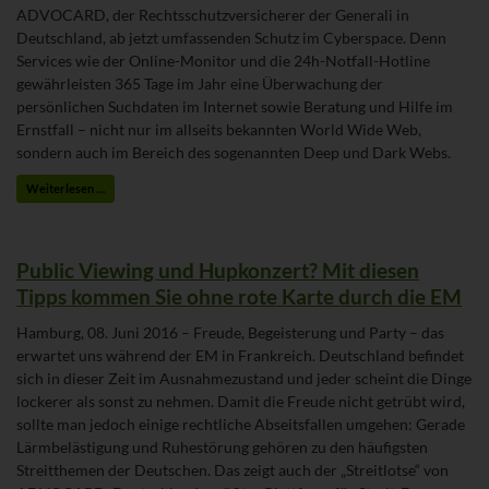
ADVOCARD, der Rechtsschutzversicherer der Generali in
Deutschland, ab jetzt umfassenden Schutz im Cyberspace. Denn
Services wie der Online-Monitor und die 24h-Notfall-Hotline
gewährleisten 365 Tage im Jahr eine Überwachung der
persönlichen Suchdaten im Internet sowie Beratung und Hilfe im
Ernstfall – nicht nur im allseits bekannten World Wide Web,
sondern auch im Bereich des sogenannten Deep und Dark Webs.
Weiterlesen …
Public Viewing und Hupkonzert? Mit diesen
Tipps kommen Sie ohne rote Karte durch die EM
Hamburg, 08. Juni 2016 – Freude, Begeisterung und Party – das
erwartet uns während der EM in Frankreich. Deutschland befindet
sich in dieser Zeit im Ausnahmezustand und jeder scheint die Dinge
lockerer als sonst zu nehmen. Damit die Freude nicht getrübt wird,
sollte man jedoch einige rechtliche Abseitsfallen umgehen: Gerade
Lärmbelästigung und Ruhestörung gehören zu den häufigsten
Streitthemen der Deutschen. Das zeigt auch der „Streitlotse“ von