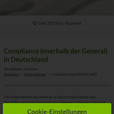
040 237310 / Rückruf
Mit einem Anruf Klarheit schaffen: wir sind 24 Stunden am Tag für Sie
erreichbar.
Oder lassen Sie sich zum Wunschtermin anrufen:
Rückrufservice
Compliance innerhalb der Generali
in Deutschland
Sie befinden sich hier:
Startseite
Unternehmen
Compliance bei ADVOCARD
Die Unternehmen der Generali in Deutschland führen ihre
Geschäfte verantwortungsvoll und jederzeit in Übereinstimmung
mit den gesetzlichen Bestimmungen. Eine Unternehmenskultur der
Cookie-Einstellungen
individuellen und kollektiven Verantwortung sowie eine