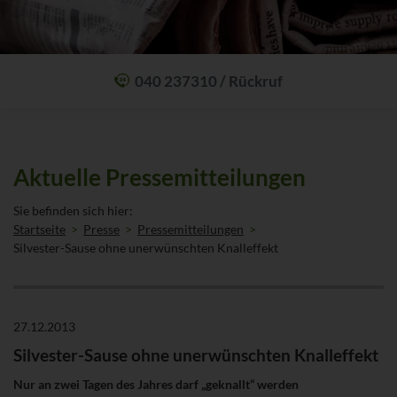
040 237310 / Rückruf
Mit einem Anruf Klarheit schaffen: wir sind 24 Stunden am Tag für Sie
erreichbar.
Oder lassen Sie sich zum Wunschtermin anrufen:
Rückrufservice
Aktuelle Pressemitteilungen
Sie befinden sich hier:
Startseite
Presse
Pressemitteilungen
Silvester-Sause ohne unerwünschten Knalleffekt
27.12.2013
Silvester-Sause ohne unerwünschten Knalleffekt
Nur an zwei Tagen des Jahres darf „geknallt“ werden