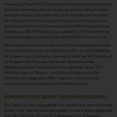
Hamburg, 27. April 2011. Die Advocard Rechtsschutzversicherung
AG hat ihr Wachstum auch im abgelaufenen Geschäftsjahr weiter
fortsetzen können. Das teilte Peter Stahl, Sprecher des Vorstands
der Advocard Rechtsschutzversicherung, heute in Hamburg mit.
Der Rechtsschutzversicherer verbuchte 2010 Beitragseinnahmen
in Höhe von 196,9 Millionen Euro und damit 2,3 Prozent mehr als
im schon erfolgreichen Rekordjahr 2009 (192,4 Millionen Euro).
Gleichzeitig konnten die Kosten auch 2010 stabil gehalten werden:
Die Combined Ratio, die wichtigste Kennziffer für die Rentabilität
im Schaden- und Unfallsektor, liegt weiter stabil bei 94 Prozent und
damit ganze vier Prozentpunkte besser als der erwartete
Marktdurchschnitt. Der Gewinn im Kerngeschäft lag bei 12,1
Millionen Euro vor Steuern – ein leichter Rückgang von 0,4
Millionen Euro gegenüber 2009. Insgesamt erwirtschaftete
Advocard ein Jahresergebnis von 14 Millionen Euro.
SONDEREFFEKTE BEEINFLUSSEN DAS ERGEBNIS
Die Zahlen aus dem vergangenen Jahr deutet Peter Stahl durchweg
positiv. Zwar sank das versicherungstechnische Ergebnis gegenüber
dem Jahr 2009 von 12,5 auf 12,1 Millionen Euro. Allerdings