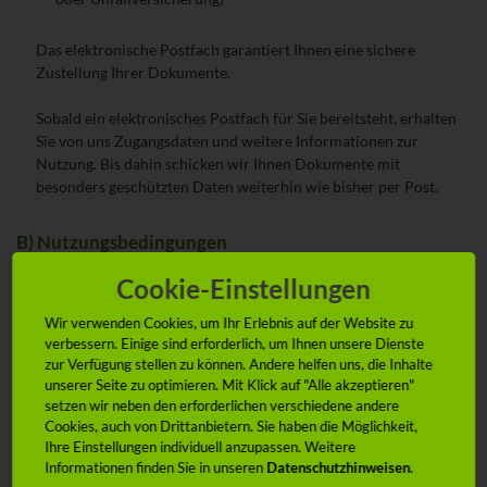
Das elektronische Postfach garantiert Ihnen eine sichere
Zustellung Ihrer Dokumente.
Sobald ein elektronisches Postfach für Sie bereitsteht, erhalten
Sie von uns Zugangsdaten und weitere Informationen zur
Nutzung. Bis dahin schicken wir Ihnen Dokumente mit
besonders geschützten Daten weiterhin wie bisher per Post.
B) Nutzungsbedingungen
Nutzungsberechtigung
Cookie-Einstellungen
Der digitale Versand von Vertragspost ist nur für Sie als unseren
Wir verwenden Cookies, um Ihr Erlebnis auf der Website zu
verbessern. Einige sind erforderlich, um Ihnen unsere Dienste
Versicherungsnehmer bestimmt. Sie können den digitalen
zur Verfügung stellen zu können. Andere helfen uns, die Inhalte
Versand von Vertragspost in allen unter A) beschriebenen Fällen
unserer Seite zu optimieren. Mit Klick auf "Alle akzeptieren"
nur solange nutzen, wie Sie Ihren Wohnsitz in der
setzen wir neben den erforderlichen verschiedene andere
Bundesrepublik Deutschland haben.
Cookies, auch von Drittanbietern. Sie haben die Möglichkeit,
Ihre Einstellungen individuell anzupassen. Weitere
Informationen finden Sie in unseren
Datenschutzhinweisen
.
Sorgfaltspflichten des Nutzers