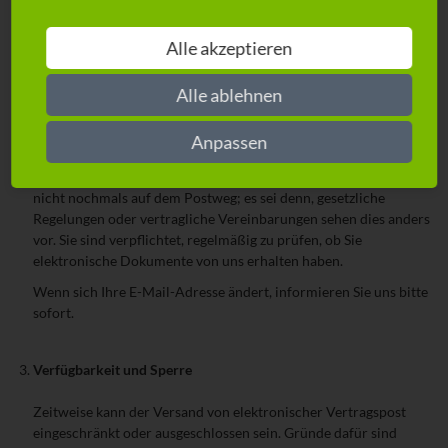
Sie sind dafür verantwortlich, uns eine gültige E-Mail-Adresse
Alle akzeptieren
anzugeben, zu deren Postfach ausschließlich Sie Zugang haben.
Sämtliche Zugangsdaten müssen Sie deshalb angemessen
Alle ablehnen
gesichert verwahren. Wenn Sie von deren Missbrauch erfahren
oder diese Dritten bekannt geworden sind, müssen Sie uns dies
Anpassen
sofort mitteilen.
Die Ihnen digital zugesandten Dokumente schicken wir Ihnen
nicht nochmals auf dem Postweg; es sei denn, gesetzliche
Regelungen oder vertragliche Vereinbarungen sehen dies anders
vor. Sie sind verpflichtet, regelmäßig zu prüfen, ob Sie
elektronische Dokumente von uns erhalten haben.
Wenn sich Ihre E-Mail-Adresse ändert, informieren Sie uns bitte
sofort.
Verfügbarkeit und Sperre
Zeitweise kann der Versand von elektronischer Vertragspost
eingeschränkt oder ausgeschlossen sein. Gründe dafür sind